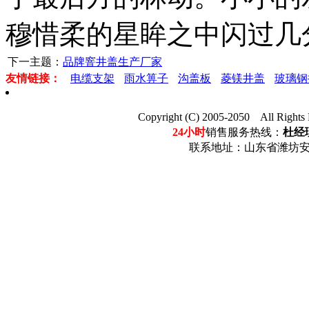
穆惜柔的星眸之中闪过几
下一主题：
品牌窨井盖生产厂家
友情链接：
电缆支架
雨水箅子
沟盖板
菱镁井盖
玻璃钢
Copyright (C) 2005-2050 Al
24小时
销售服务热线：
杜经理
联系地址：山东省潍坊安丘