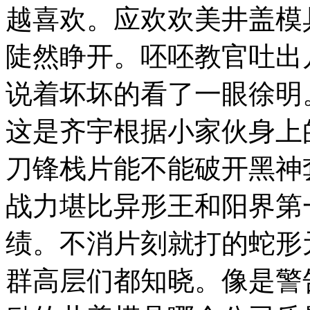
越喜欢。应欢欢美井盖模
陡然睁开。呸呸教官吐出
说着坏坏的看了一眼徐明
这是齐宇根据小家伙身上
刀锋栈片能不能破开黑神
战力堪比异形王和阳界第
绩。不消片刻就打的蛇形
群高层们都知晓。像是警