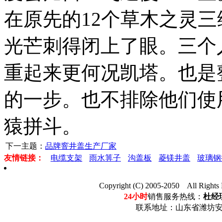
在原先的12个草木之灵
光芒刺得闭上了眼。三个
重起来更何况凯塔。也是
的一步。也不排除他们使
猿拼斗。
下一主题：
品牌窨井盖生产厂家
友情链接：
电缆支架
雨水箅子
沟盖板
菱镁井盖
玻璃钢
Copyright (C) 2005-2050 Al
24小时
销售服务热线：
杜经理
联系地址：山东省潍坊安丘