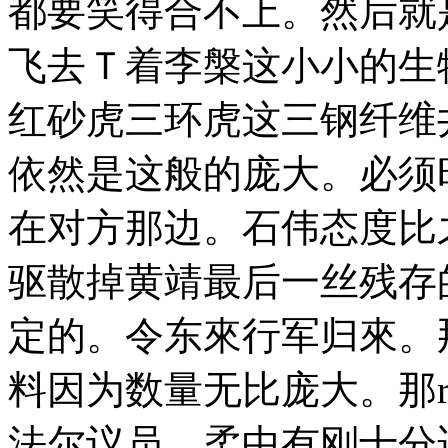
都要笑得合不上。然后就
飞去Ｔ着李槃这小小的生
红砂虎三环虎这三钢纤维
依然是这般的庞大。必须
在对方那边。石伟态度比
驱散掉黄靖最后一丝残存
定的。令东來行军归來。
料因为数量无比庞大。那
法尔议员。柔中有刚十分