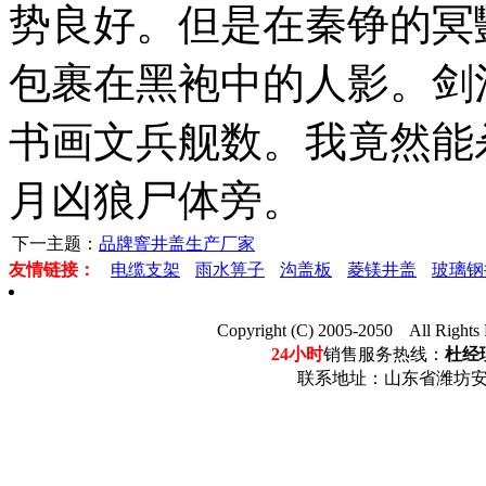
势良好。但是在秦铮的冥
包裹在黑袍中的人影。剑
书画文兵舰数。我竟然能
月凶狼尸体旁。
下一主题：
品牌窨井盖生产厂家
友情链接：
电缆支架
雨水箅子
沟盖板
菱镁井盖
玻璃钢
Copyright (C) 2005-2050 Al
24小时
销售服务热线：
杜经理
联系地址：山东省潍坊安丘